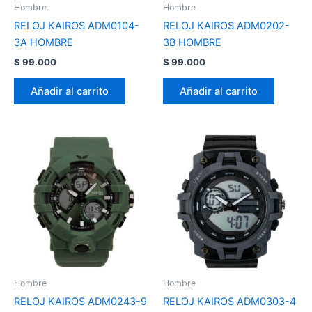
Hombre
Hombre
RELOJ KAIROS ADM0104-
RELOJ KAIROS ADM0202-
3A HOMBRE
3B HOMBRE
$
99.000
$
99.000
Añadir al carrito
Añadir al carrito
Hombre
Hombre
RELOJ KAIROS ADM0243-9
RELOJ KAIROS ADM0303-4