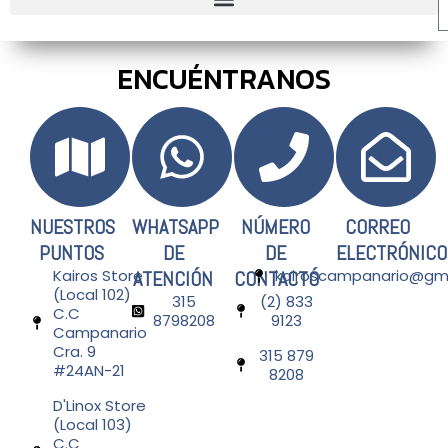
ENCUÉNTRANOS
NUESTROS
WHATSAPP
NÚMERO
CORREO
PUNTOS
DE
DE
ELECTRÓNICO
Kairos Store
kairoscampanario@gm
ATENCIÓN
CONTACTÓ
(Local 102)
315
(2) 833
C.C
8798208​
9123​
Campanario
Cra. 9
315 879
#24AN-21
8208​
D'Linox Store
(Local 103)
C.C