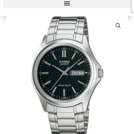
RELOJ
CASIO
MTP-
1239D-
1A
HOMBRE
cantidad