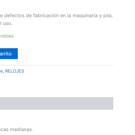
e defectos de fabricación en la maquinaria y pila,
l uso.
nibles
arrito
e
,
RELOJES
ecas medianas.