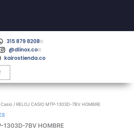
315 879 8208
@dlinox.co
kairostienda.co
ART
/
Casio
/ RELOJ CASIO MTP-1303D-7BV HOMBRE
ES
P-1303D-7BV HOMBRE