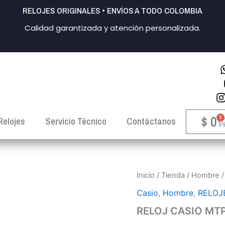
RELOJES ORIGINALES • ENVÍOS A TODO COLOMBIA
Calidad garantizada y atención personalizada.
$
0
0
C
Relojes
Servicio Técnico
Contáctanos
RELOJ
Inicio
/
Tienda
/
Hombre
CASIO
Casio
,
Hombre
,
RELOJ
MTP-
1303D-
RELOJ CASIO MT
7BV
HOMBRE