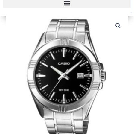
RELOJ
CASIO
MTP-
1308D-
1AV
HOMBRE
cantidad