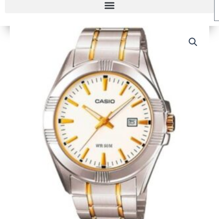
RELOJ
CASIO
MTP-
1308SG-
7A
HOMBRE
cantidad