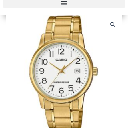
RELOJ
CASIO
MTP-
V002G-
7B2
HOMBRE
cantidad