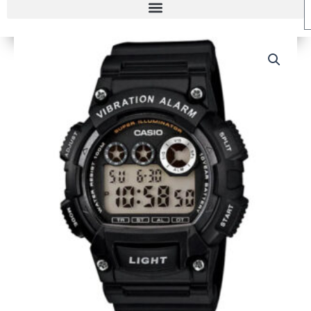
RELOJ
CASIO
W-
735H-
1AV
HOMBRE
cantidad