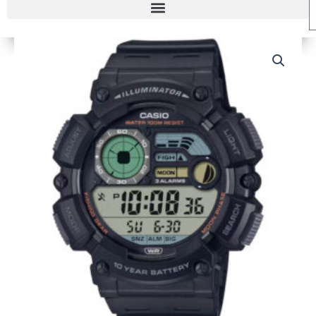
RELOJ
CASIO
WS-
1500H-
1A
HOMBRE
cantidad