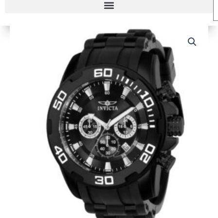
RELOJ
INVICTA
F22338
HOMBRE
cantidad