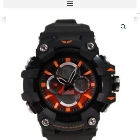
RELOJ
KAIROS
ADM1110-
5
HOMBRE
cantidad