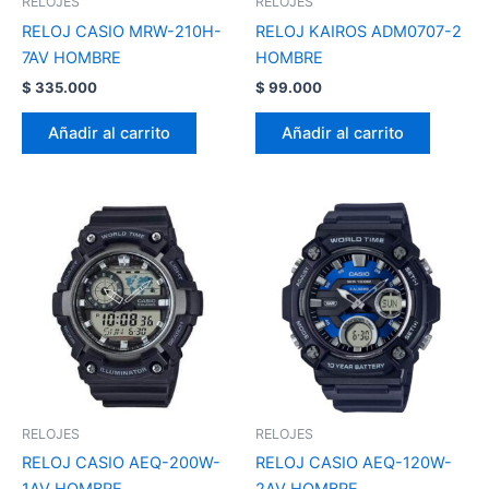
RELOJES
RELOJES
RELOJ CASIO MRW-210H-
RELOJ KAIROS ADM0707-2
7AV HOMBRE
HOMBRE
$
335.000
$
99.000
Añadir al carrito
Añadir al carrito
RELOJES
RELOJES
RELOJ CASIO AEQ-200W-
RELOJ CASIO AEQ-120W-