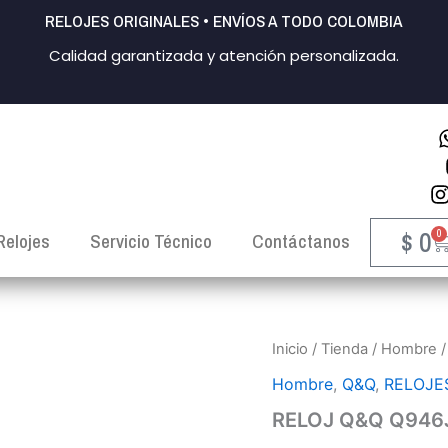
RELOJES ORIGINALES • ENVÍOS A TODO COLOMBIA
Calidad garantizada y atención personalizada.
$
0
0
C
Relojes
Servicio Técnico
Contáctanos
RELOJ
Inicio
/
Tienda
/
Hombre
Q&Q
Hombre
,
Q&Q
,
RELOJE
Q946J304Y
HOMBRE
RELOJ Q&Q Q94
cantidad