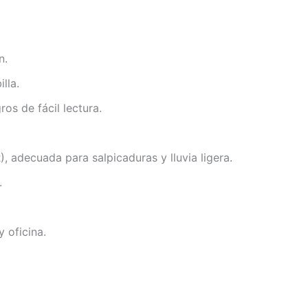
n.
lla.
os de fácil lectura.
, adecuada para salpicaduras y lluvia ligera.
.
 oficina.