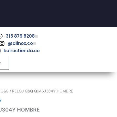
315 879 8208
@dlinox.co
kairostienda.co
ART
/
Q&Q
/ RELOJ Q&Q Q946J304Y HOMBRE
S
6J304Y HOMBRE