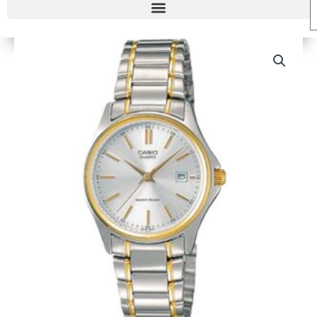
RELOJ
CASIO
LTP-
1183G-
7A
MUJER
cantidad