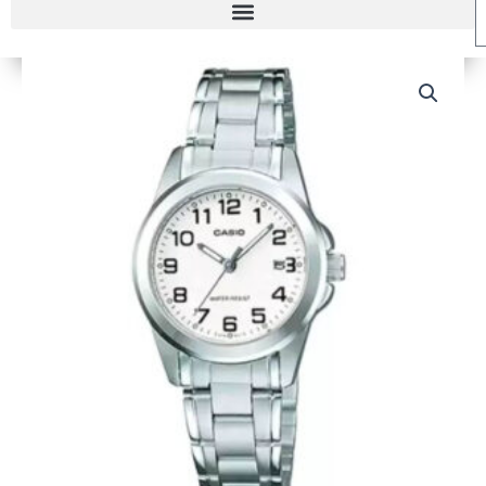
RELOJ
CASIO
LTP-
1215A-
7B2
MUJER
cantidad