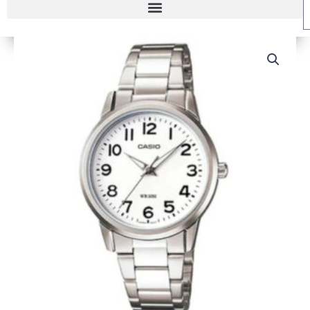
RELOJ
CASIO
LTP-
1303D-
7B
MUJER
cantidad