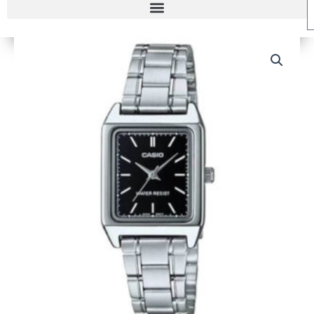
RELOJ
CASIO
LTP-
V007D-
1E
MUJER
cantidad