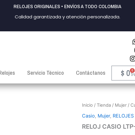
RELOJES ORIGINALES • ENVÍOS A TODO COLOMBIA
Calidad garantizada y atención personalizada.
$
0
0
C
Relojes
Servicio Técnico
Contáctanos
RELOJ
Inicio
/
Tienda
/
Mujer
/
C
CASIO
Casio
,
Mujer
,
RELOJES
LTP-
V007D-
RELOJ CASIO LTP
4E
MUJER