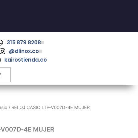
315 879 8208
@dlinox.co
kairostienda.co
ART
asio
/ RELOJ CASIO LTP-V007D-4E MUJER
-V007D-4E MUJER