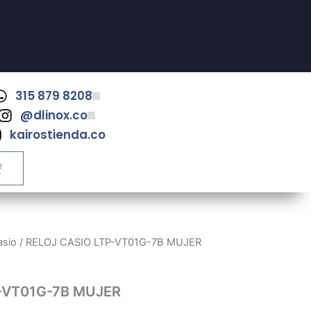
315 879 8208
@dlinox.co
kairostienda.co
ART
asio
/ RELOJ CASIO LTP-VT01G-7B MUJER
-VT01G-7B MUJER