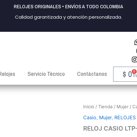
RELOJES ORIGINALES • ENVÍOS A TODO COLOMBIA
Calidad garantizada y atención personalizada.
$
0
0
C
Relojes
Servicio Técnico
Contáctanos
RELOJ
Inicio
/
Tienda
/
Mujer
/
C
CASIO
Casio
,
Mujer
,
RELOJES
LTP-
VT01G-
RELOJ CASIO LTP
7B
MUJER