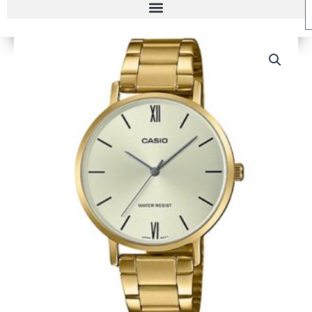
RELOJ
CASIO
LTP-
VT01G-
9B
MUJER
cantidad