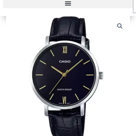
RELOJ
CASIO
LTP-
VT01L-
1B
MUJER
cantidad