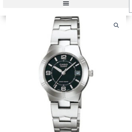
RELOJ
CASIO
LTP-
1241D-
1A
MUJER
cantidad