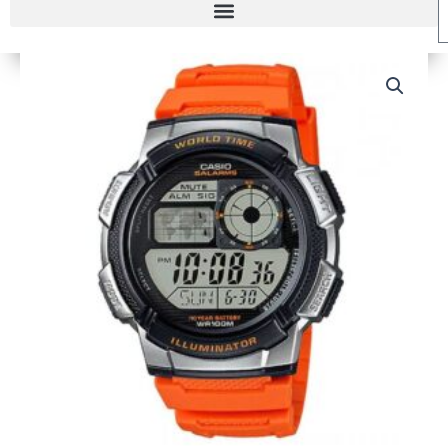
RELOJ
CASIO
AE-
1000W-
4BV
HOMBRE
cantidad