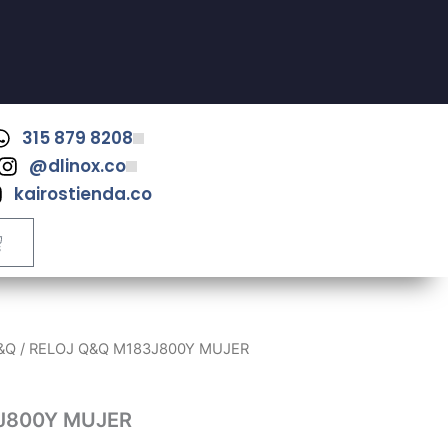
315 879 8208
@dlinox.co
kairostienda.co
ART
&Q
/ RELOJ Q&Q M183J800Y MUJER
J800Y MUJER