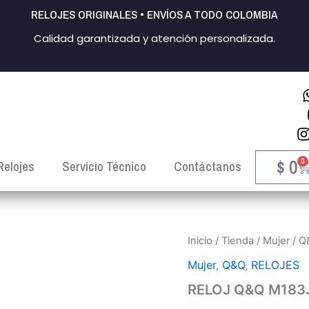
RELOJES ORIGINALES • ENVÍOS A TODO COLOMBIA
Calidad garantizada y atención personalizada.
$
0
0
C
Relojes
Servicio Técnico
Contáctanos
RELOJ
Inicio
/
Tienda
/
Mujer
/
Q
Q&Q
Mujer
,
Q&Q
,
RELOJES
M183J800Y
MUJER
RELOJ Q&Q M183
cantidad