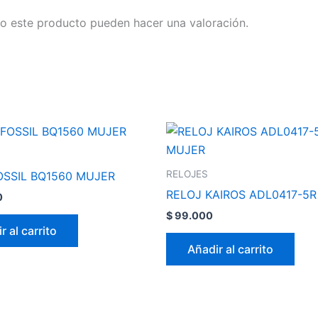
o este producto pueden hacer una valoración.
RELOJES
OSSIL BQ1560 MUJER
RELOJ KAIROS ADL0417-5
0
$
99.000
r al carrito
Añadir al carrito